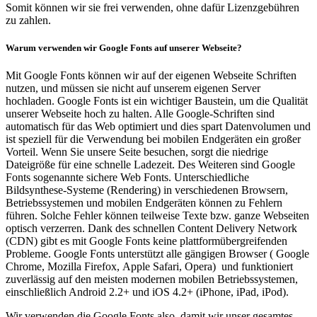
Somit können wir sie frei verwenden, ohne dafür Lizenzgebühren
zu zahlen.
Warum verwenden wir Google Fonts auf unserer Webseite?
Mit Google Fonts können wir auf der eigenen Webseite Schriften
nutzen, und müssen sie nicht auf unserem eigenen Server
hochladen. Google Fonts ist ein wichtiger Baustein, um die Qualität
unserer Webseite hoch zu halten. Alle Google-Schriften sind
automatisch für das Web optimiert und dies spart Datenvolumen und
ist speziell für die Verwendung bei mobilen Endgeräten ein großer
Vorteil. Wenn Sie unsere Seite besuchen, sorgt die niedrige
Dateigröße für eine schnelle Ladezeit. Des Weiteren sind Google
Fonts sogenannte sichere Web Fonts. Unterschiedliche
Bildsynthese-Systeme (Rendering) in verschiedenen Browsern,
Betriebssystemen und mobilen Endgeräten können zu Fehlern
führen. Solche Fehler können teilweise Texte bzw. ganze Webseiten
optisch verzerren. Dank des schnellen Content Delivery Network
(CDN) gibt es mit Google Fonts keine plattformübergreifenden
Probleme. Google Fonts unterstützt alle gängigen Browser ( Google
Chrome, Mozilla Firefox, Apple Safari, Opera) und funktioniert
zuverlässig auf den meisten modernen mobilen Betriebssystemen,
einschließlich Android 2.2+ und iOS 4.2+ (iPhone, iPad, iPod).
Wir verwenden die Google Fonts also, damit wir unser gesamtes