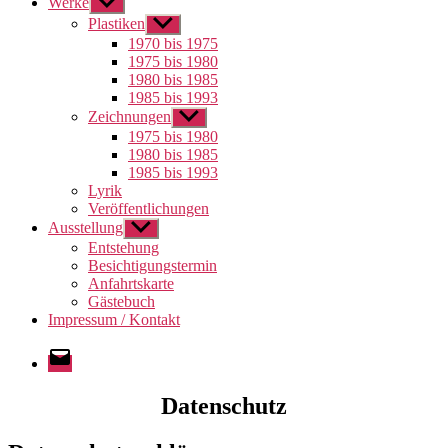
Werke
Untermenü
anzeigen
Plastiken
Untermenü
anzeigen
1970 bis 1975
1975 bis 1980
1980 bis 1985
1985 bis 1993
Zeichnungen
Untermenü
anzeigen
1975 bis 1980
1980 bis 1985
1985 bis 1993
Lyrik
Veröffentlichungen
Ausstellung
Untermenü
anzeigen
Entstehung
Besichtigungstermin
Anfahrtskarte
Gästebuch
Impressum / Kontakt
E-
Mail
Datenschutz