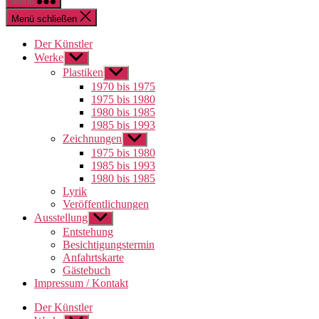
Menü
Menü schließen
Der Künstler
Werke
Untermenü
anzeigen
Plastiken
Untermenü
anzeigen
1970 bis 1975
1975 bis 1980
1980 bis 1985
1985 bis 1993
Zeichnungen
Untermenü
anzeigen
1975 bis 1980
1985 bis 1993
1980 bis 1985
Lyrik
Veröffentlichungen
Ausstellung
Untermenü
anzeigen
Entstehung
Besichtigungstermin
Anfahrtskarte
Gästebuch
Impressum / Kontakt
Der Künstler