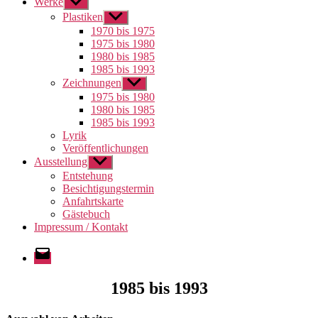
Werke
Untermenü
anzeigen
Plastiken
Untermenü
anzeigen
1970 bis 1975
1975 bis 1980
1980 bis 1985
1985 bis 1993
Zeichnungen
Untermenü
anzeigen
1975 bis 1980
1980 bis 1985
1985 bis 1993
Lyrik
Veröffentlichungen
Ausstellung
Untermenü
anzeigen
Entstehung
Besichtigungstermin
Anfahrtskarte
Gästebuch
Impressum / Kontakt
E-
Mail
1985 bis 1993