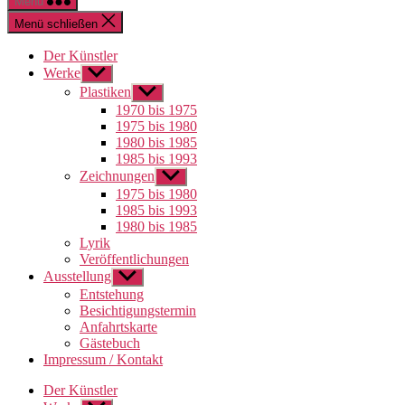
Menü
Menü schließen
Der Künstler
Werke
Untermenü
anzeigen
Plastiken
Untermenü
anzeigen
1970 bis 1975
1975 bis 1980
1980 bis 1985
1985 bis 1993
Zeichnungen
Untermenü
anzeigen
1975 bis 1980
1985 bis 1993
1980 bis 1985
Lyrik
Veröffentlichungen
Ausstellung
Untermenü
anzeigen
Entstehung
Besichtigungstermin
Anfahrtskarte
Gästebuch
Impressum / Kontakt
Der Künstler