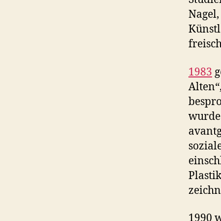
Nagel,
Künst
freisch
1983
g
Alten“
bespr
wurde.
avantg
sozial
einsch
Plasti
zeichn
1990 w