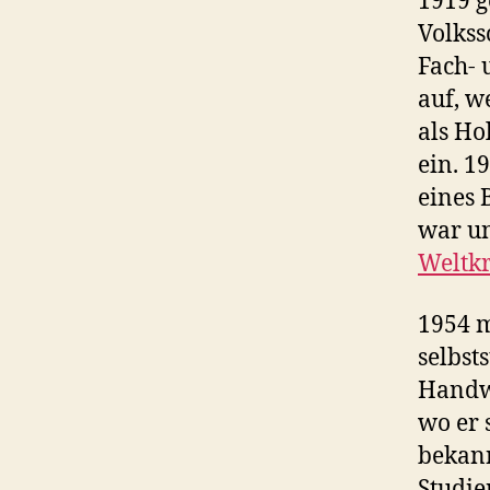
1919 g
Volkss
Fach- 
auf, w
als Ho
ein. 1
eines 
war u
Weltkr
1954 m
selbst
Handwe
wo er 
bekann
Studie