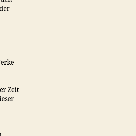
der
n
Werke
er Zeit
ieser
n