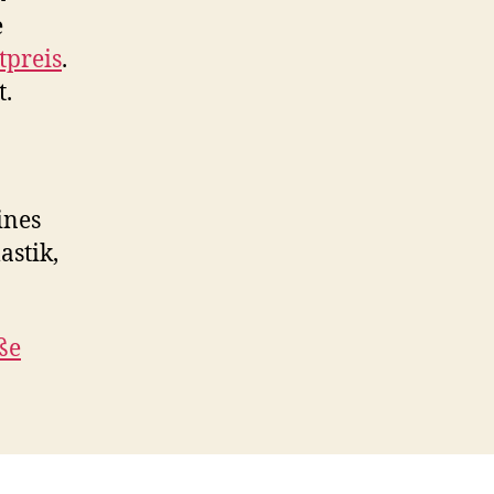
e
tpreis
.
t.
ines
astik,
ße