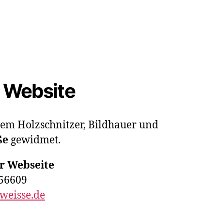
 Website
 dem Holzschnitzer, Bildhauer und
ße
gewidmet.
er Webseite
156609
weisse.de