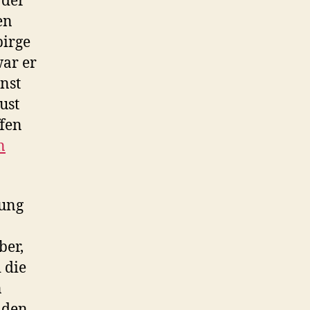
 der
en
birge
war er
enst
ust
ffen
n
fung
ber,
 die
n
 den