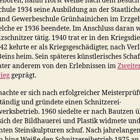
eboren, nahm Horst Weiße nach dem Besuch
chule 1934 seine Ausbildung an der Staatlich
und Gewerbeschule Grünhainichen im Erzge
elche er 1936 beendete. Im Anschluss daran 
lzschnitzer tätig. 1940 trat er in den Kriegsdi
942 kehrte er als Kriegsgeschädigter, nach Verl
Beins heim. Sein späteres künstlerisches Scha
nter anderem von den Erlebnissen im
Zweite
ieg
geprägt.
achte er sich nach erfolgreicher Meisterprü
ständig und gründete einen Schnitzerei-
rksbetrieb. 1960 siedelte er nach Bautzen ü
sich der Bildhauerei und Plastik widmete und
ten Steinskulpturen schuf. Nach jahrelange
n hing Weiße den Schnitzereibetrieb 1975 an