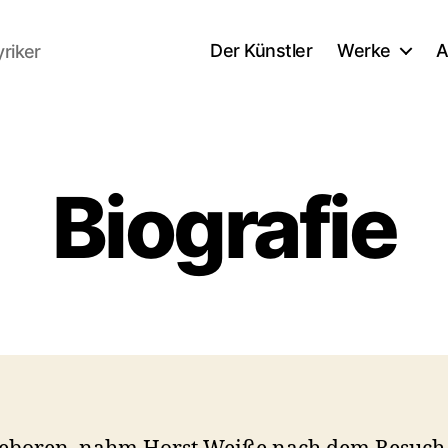
Der Künstler
Werke
A
yriker
Biografie